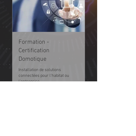
Formation -
Certification
Domotique
Installation de solutions
connectées pour l'habitat ou
l'entreprise
Chargement des jours...
Inscription