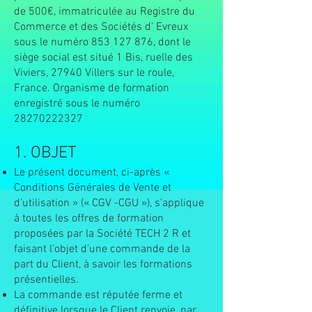
de 500€, immatriculée au Registre du
Commerce et des Sociétés d' Evreux
sous le numéro
853 127 876
, dont le
siège social est situé 1 Bis, ruelle des
Viviers, 27940 Villers sur le roule,
France. Organisme de formation
enregistré sous le numéro
28270222327
1. OBJET
Le présent document, ci-après «
Conditions Générales de Vente et
d'utilisation » (« CGV -CGU »), s’applique
à toutes les offres de formation
proposées par la Société TECH 2 R et
faisant l’objet d’une commande de la
part du Client, à savoir les formations
présentielles.
La commande est réputée ferme et
définitive lorsque le Client renvoie, par